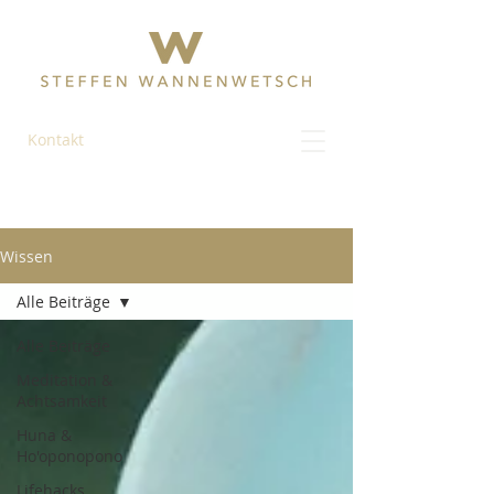
Kontakt
Wissen
Alle Beiträge
Alle Beiträge
Meditation &
Achtsamkeit
Huna &
Ho'oponopono
Lifehacks