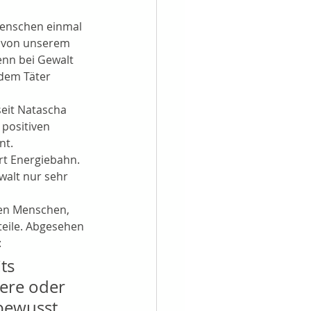
Menschen einmal 
s von unserem 
enn bei Gewalt 
dem Täter 
eit Natascha 
positiven 
nt.
Art Energiebahn. 
walt nur sehr 
den Menschen, 
teile. Abgesehen 
:
ts 
ere oder 
 bewusst 