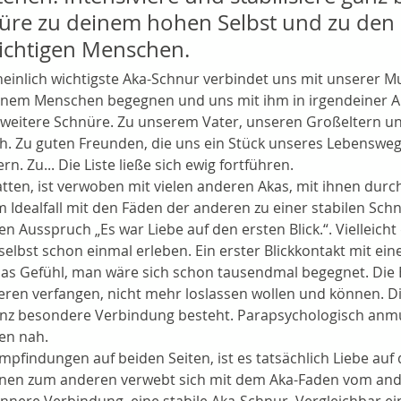
üre zu deinem hohen Selbst und zu den 
ichtigen Menschen.
einlich wichtigste Aka-Schnur verbindet uns mit unserer Mu
einem Menschen begegnen und uns mit ihm in irgendeiner A
 weitere Schnüre. Zu unserem Vater, unseren Großeltern un
h. Zu guten Freunden, die uns ein Stück unseres Lebenswege
n. Zu... Die Liste ließe sich ewig fortführen.
tten, ist verwoben mit vielen anderen Akas, mit ihnen durc
m Idealfall mit den Fäden der anderen zu einer stabilen Sch
n Ausspruch „Es war Liebe auf den ersten Blick.“. Vielleicht 
selbst schon einmal erleben. Ein erster Blickkontakt mit ei
 Gefühl, man wäre sich schon tausendmal begegnet. Die Bli
ren verfangen, nicht mehr loslassen wollen und können. D
anz besondere Verbindung besteht. Parapsychologisch anm
fen nah.
pfindungen auf beiden Seiten, ist es tatsächlich Liebe auf d
nen zum anderen verwebt sich mit dem Aka-Faden vom and