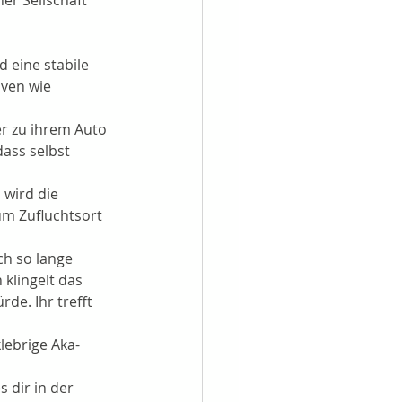
er Seilschaft 
 eine stabile 
iven wie 
r zu ihrem Auto 
ass selbst 
wird die 
um Zufluchtsort 
h so lange 
klingelt das 
de. Ihr trefft 
klebrige Aka-
 dir in der 