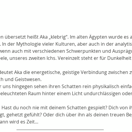
 übersetzt heißt Aka „klebrig“. Im alten Ägypten wurde es al
 In der Mythologie vieler Kulturen, aber auch in der analyti
, wenn auch mit verschiedenen Schwerpunkten und Ausprägu
ele, unseres zweiten Ichs. Vereinzelt steht er für Dunkelhei
eutet Aka die energetische, geistige Verbindung zwischen 
h und Geistwesen.
 uns hingegen sehen ihren Schatten rein physikalisch einfa
beleuchteten Raum hinter einem Licht undurchlässigen ode
.
 Hast du noch nie mit deinem Schatten gespielt? Dich von ih
gt, gehetzt gefühlt? Oder dich über ihn als deinen treuen Beg
ann wird es Zeit...