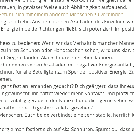
 innere Verbindung, eine stabile Aka-Schnur. Vergleichbar ein
rtrauen, in gewisser Weise auch Abhängigkeit aufbauend.
 Gefühl, sich mit einem anderen Menschen zu verbinden.
ung und Liebe. Aus den dünnen Aka-Fäden des Einzelnen wird
 Energie in beide Richtungen fließt, sich potenziert. Im posit
chees zu bedienen: Wenn wir das Verhältnis mancher Männe
zu ihren Schuhen oder Handtaschen sehen, wird uns klar, d
nd Gegenständen Aka-Schnüre entstehen können.
erbundenen seinen Aka-Faden mit negativer Energie auflädt, 
chnur, für alle Beteiligten zum Spender positiver Energie. Z
emen.
ganz fest an jemanden gedacht? Dich geärgert, dass ihr euc
ir gewünscht, ihr hättet wieder mehr Kontakt? Und plötzlich 
eil er zufällig gerade in der Nähe ist und dich gerne sehen wür
s hättet ihr euch gestern zuletzt gesehen?
 Menschen. Euch beide verbindet eine sehr stabile, herrlich 
rgie manifestiert sich auf Aka-Schnüren. Spürst du, dass es