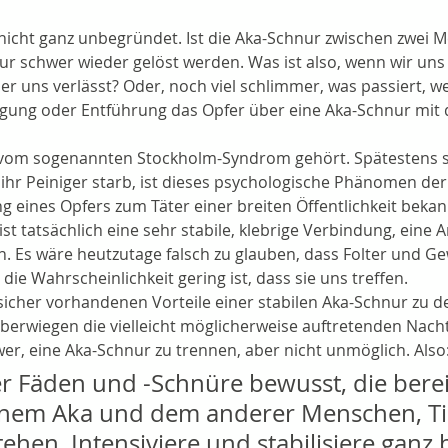
nicht ganz unbegründet. Ist die Aka-Schnur zwischen zwei 
 nur schwer wieder gelöst werden. Was ist also, wenn wir un
er uns verlässt? Oder, noch viel schlimmer, was passiert, w
igung oder Entführung das Opfer über eine Aka-Schnur mit 
 vom sogenannten Stockholm-Syndrom gehört. Spätestens s
ihr Peiniger starb, ist dieses psychologische Phänomen der 
 eines Opfers zum Täter einer breiten Öffentlichkeit bekan
st tatsächlich eine sehr stabile, klebrige Verbindung, eine 
. Es wäre heutzutage falsch zu glauben, dass Folter und Ge
ie Wahrscheinlichkeit gering ist, dass sie uns treffen.
sicher vorhandenen Vorteile einer stabilen Aka-Schnur zu 
 überwiegen die vielleicht möglicherweise auftretenden Nach
wer, eine Aka-Schnur zu trennen, aber nicht unmöglich. Also
r Fäden und -Schnüre bewusst, die berei
inem Aka und dem anderer Menschen, Ti
ehen. Intensiviere und stabilisiere ganz