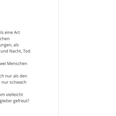
s eine Art 
schen 
ngen, als 
t und Nacht, Tod 
zwei Menschen 
ch nur als den 
r nur schwach 
m vielleicht 
leiter gefreut? 