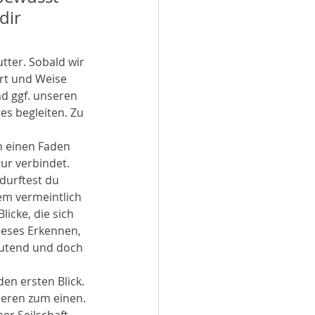
dir 
tter. Sobald wir 
rt und Weise 
d ggf. unseren 
s begleiten. Zu 
h einen Faden 
nur verbindet.
durftest du 
nem vermeintlich 
cke, die sich 
ieses Erkennen, 
utend und doch 
en ersten Blick. 
eren zum einen. 