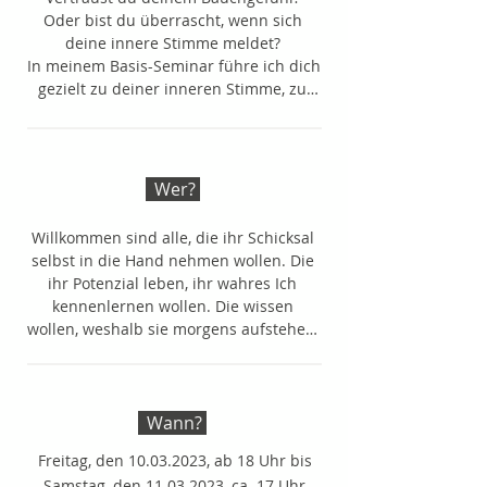
Oder bist du überrascht, wenn sich 
deine innere Stimme meldet? 

In meinem Basis-Seminar führe ich dich 
gezielt zu deiner inneren Stimme, zu 
deiner Intuition. Wie Maria Montessori 
sagte: "Zeig den Menschen, es selbst zu 
können". Und genau das werde ich in 
diesem Seminar tun. Ich zeige dir durch 
Wer?
Hilfsmittel und spezielle Meditationen, 
wie du nicht nur auf deinen Bauch, 
Willkommen sind alle, die ihr Schicksal 
deine innere Stimme hörst, wenn sie 
selbst in die Hand nehmen wollen. Die 
sich dir aufdrängt. 

ihr Potenzial leben, ihr wahres Ich 
Der bekannte Tiefenpsychologe CG Jung 
kennenlernen wollen. Die wissen 
sagte, dass mehr als 90 Prozent beim 
wollen, weshalb sie morgens aufstehen, 
Menschen unbewusst passiert. Lass 
was gut oder weniger gut für sie ist. Am 
uns also das vermeintlich Unbewusste 
besten bevor schicksalhafte 
bewusst machen und dein volles 
Entscheidungen anstehen oder eine 
Potenzial ausschöpfen.  Huna und 
Krankheit ausbricht.

Wann?
Ho'oponopono verbunden mit der Kraft 
Du möchtest wissen, warum du etwas 
der Meditation führen dich auf den 
Freitag, den
10.03.2023
, ab 18 Uhr bis
tust, obwohl du doch eigentlich etwas 
Weg zu dir, zu deinem Inneren.

Samstag, den
11.03.2023
, ca. 17 Uhr