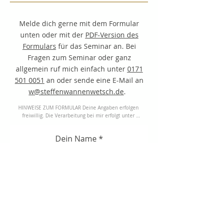
Melde dich gerne mit dem Formular
unten oder mit der
PDF-Version des
Formulars
für das Seminar an. Bei
Fragen zum Seminar oder ganz
allgemein ruf mich einfach unter
0171
501 0051
an oder sende eine E-Mail an
w@steffenwannenwetsch.de
.
HINWEISE ZUM FORMULAR Deine Angaben erfolgen 
freiwillig. Die Verarbeitung bei mir erfolgt unter 
Berücksichtigung der gesetzlichen 
Datenschutzbestimmungen. Für nähere Informationen 
Dein Name
lies bitte meine Erklärung zum Datenschutz. Mit dem 
"Anmelden" erkennst du sie an.

Alle mit * gekennzeichneten Felder sind Pflichtfelder. 
Anzahl der Teilnehmer, einschl.
Wenn du sie nicht ausfüllst, erhältst du eine 
Fehlermeldung und kannst deine Anmeldung nicht 
deiner Person
absenden. Erst wenn du 'Anmelden' anklickst, werden 
deine Informationen übermittelt. Verlässt du diese 
Seite ohne 'Anmelden', werden deine Angaben 
automatisch gelöscht. 
