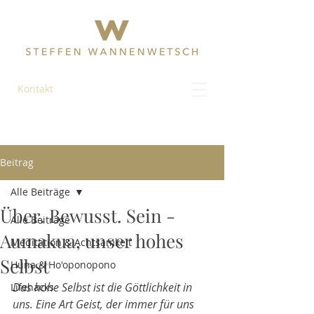
Kontakt
Beitrag
Alle Beiträge
Über. Bewusst. Sein -
Alle Beiträge
Aumakua, unser hohes
Meditation & Achtsamkeit
Selbst
Huna & Ho'oponopono
Das hohe Selbst ist die Göttlichkeit in 
Lifehacks
uns. Eine Art Geist, der immer für uns 